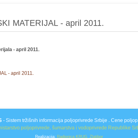
 MATERIJAL - april 2011.
jala - april 2011.
L - april 2011.
S
- Sistem tržišnih informacija poljoprivrede Srbije . Cene poljop
istarstvo poljoprivrede, šumarstva i vodoprivrede Republike Sr
Realizacija:
Radionica KRUG, Zlatibor