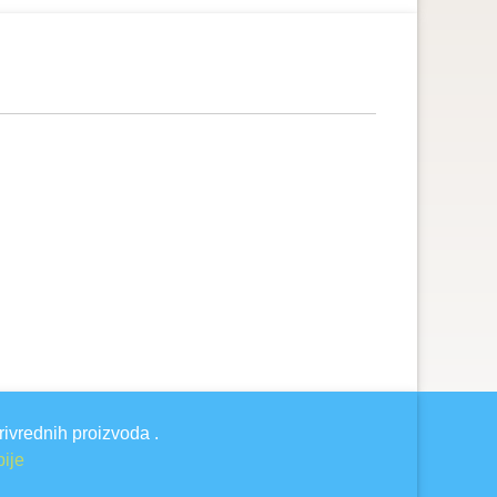
rivrednih proizvoda .
bije