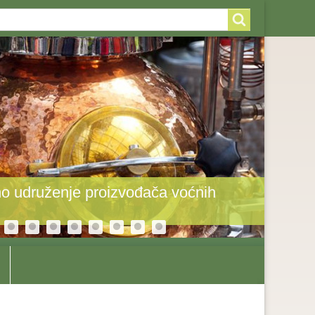
arch
arch
rm
o udruženje proizvođača voćnih
Toplot
odole