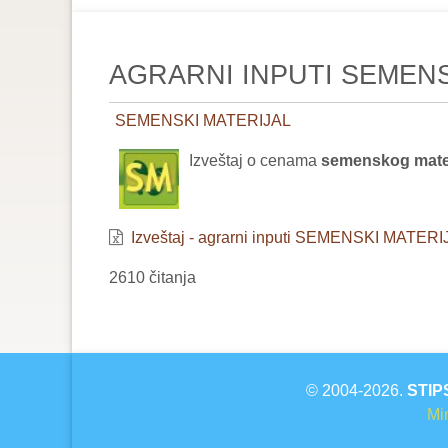
are
here:
AGRARNI INPUTI SEMENSKI
SEMENSKI MATERIJAL
Izveštaj o cenama
semenskog materi
Izveštaj - agrarni inputi SEMENSKI MATERIJA
2610 čitanja
© 2004-2026.
STIP
Min