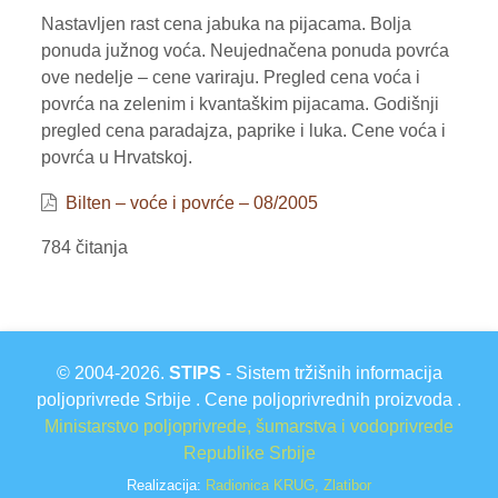
Nastavljen rast cena jabuka na pijacama. Bolja
VOĆE
ponuda južnog voća. Neujednačena ponuda povrća
ove nedelje – cene variraju. Pregled cena voća i
ŽITARICE
povrća na zelenim i kvantaškim pijacama. Godišnji
ŽIVA STOKA
pregled cena paradajza, paprike i luka. Cene voća i
povrća u Hrvatskoj.
BILTENI
Bilten – voće i povrće – 08/2005
REPORTERI
784 čitanja
© 2004-2026.
STIPS
- Sistem tržišnih informacija
poljoprivrede Srbije . Cene poljoprivrednih proizvoda .
Ministarstvo poljoprivrede, šumarstva i vodoprivrede
Republike Srbije
Realizacija:
Radionica KRUG, Zlatibor