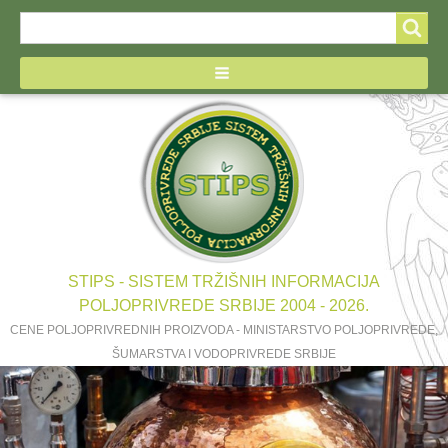
Search
Search
form
STIPS - SISTEM TRŽIŠNIH INFORMACIJA
POLJOPRIVREDE SRBIJE 2004 - 2026.
CENE POLJOPRIVREDNIH PROIZVODA - MINISTARSTVO POLJOPRIVREDE,
ŠUMARSTVA I VODOPRIVREDE SRBIJE