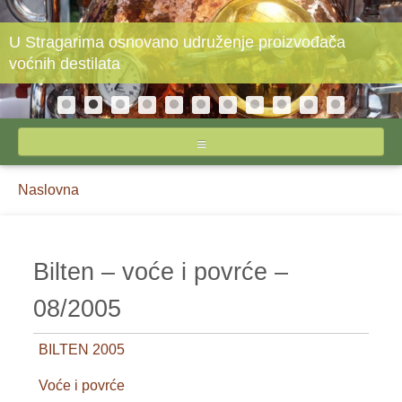
U Stragarima osnovano udruženje proizvođača
voćnih destilata
NASLOVNA
Breadcrumbs
You
Naslovna
O STIPSU
are
here:
IZVEŠTAJI CENA
Bilten – voće i povrće –
INPUTI
08/2005
JAJA I ŽIVINSKO MESO
BILTEN 2005
MLEKO I MLEČNI PROIZVODI
Voće i povrće
POVRĆE