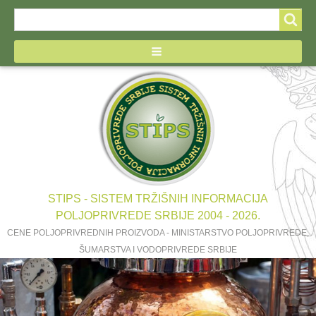
Search
Search
form
STIPS - SISTEM TRŽIŠNIH INFORMACIJA
POLJOPRIVREDE SRBIJE 2004 - 2026.
CENE POLJOPRIVREDNIH PROIZVODA - MINISTARSTVO POLJOPRIVREDE,
ŠUMARSTVA I VODOPRIVREDE SRBIJE