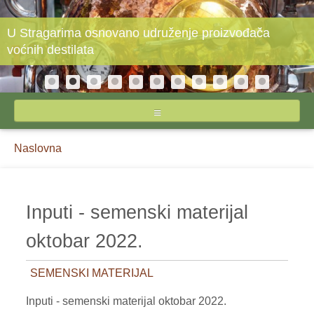
U Stragarima osnovano udruženje proizvođača
voćnih destilata
NASLOVNA
Breadcrumbs
You
Naslovna
O STIPSU
are
here:
IZVEŠTAJI CENA
Inputi - semenski materijal
INPUTI
oktobar 2022.
JAJA I ŽIVINSKO MESO
SEMENSKI MATERIJAL
MLEKO I MLEČNI PROIZVODI
Inputi - semenski materijal oktobar 2022.
POVRĆE