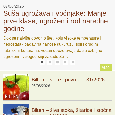
07/08/2026
0
Suša ugrožava i voćnjake: Manje
E
prve klase, ugrožen i rod naredne
S
godine
a
P
lu
S
Dok se najviše govori o šteti koju visoke temperature i
b
nedostatak padavina nanose kukuruzu, soji i drugim
o
ratarskim kulturama, voćari upozoravaju da su ozbiljno
ugroženi i višegodišnji zasadi. Za…
više
Bilten – voće i povrće – 31/2026
05/08/2026
Bilten – živa stoka, žitarice i stočna