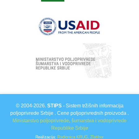
© 2004-2026.
STIPS
- Sistem tržišnih informacija
poljoprivrede Srbije . Cene poljoprivrednih proizvoda .
Ministarstvo poljoprivrede, šumarstva i vodoprivrede
Republike Srbije
Realizacija:
Radionica KRUG, Zlatibor