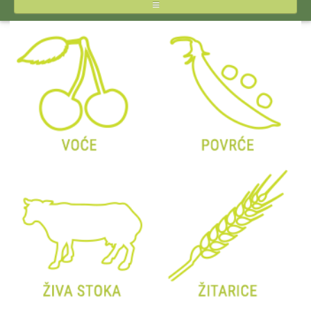
NASLOVNA
O STIPSU
IZVEŠTAJI CENA
INPUTI
JAJA I ŽIVINSKO MESO
MLEKO I MLEČNI PROIZVODI
POVRĆE
VOĆE
ŽITARICE
ŽIVA STOKA