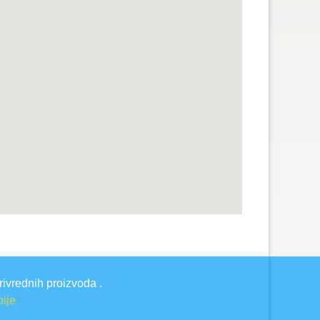
rivrednih proizvoda .
bije