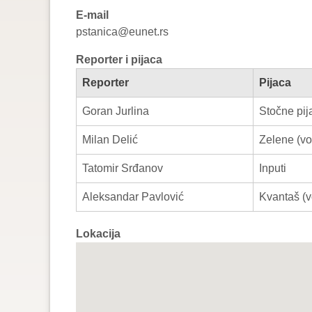
E-mail
pstanica@eunet.rs
Reporter i pijaca
Reporter
Pijaca
Goran Jurlina
Stočne pij
Milan Delić
Zelene (voć
Tatomir Srđanov
Inputi
Aleksandar Pavlović
Kvantaš (v
Lokacija