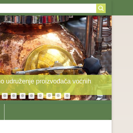
arch
arch
rm
o udruženje proizvođača voćnih
Toplot
odole