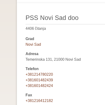
are
here:
PSS Novi Sad doo
4406 čitanja
Grad
Novi Sad
Adresa
Temerinska 131, 21000 Novi Sad
Telefon
+381214780220
+381601482439
+381601482424
Fax
+381216412182