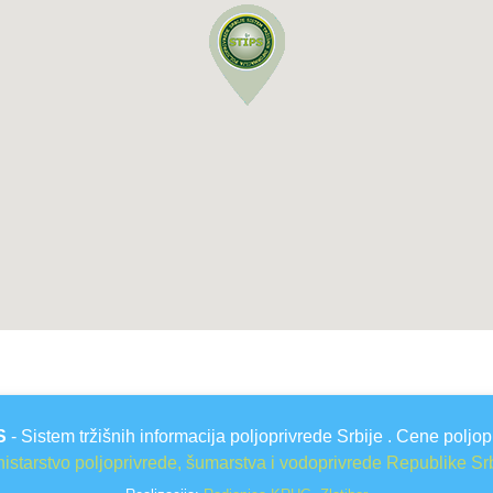
S
- Sistem tržišnih informacija poljoprivrede Srbije . Cene poljop
istarstvo poljoprivrede, šumarstva i vodoprivrede Republike Sr