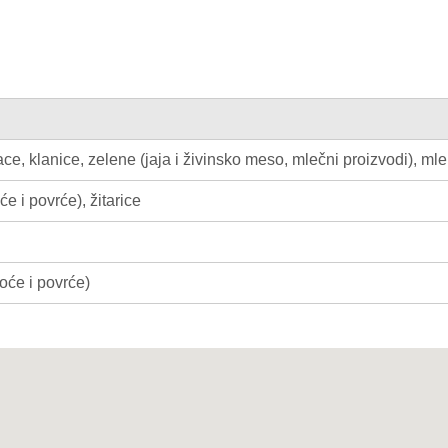
ace, klanice, zelene (jaja i živinsko meso, mlečni proizvodi), ml
e i povrće), žitarice
oće i povrće)