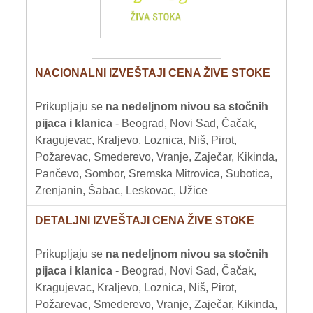
VOĆE
ŽITARICE
NACIONALNI IZVEŠTAJI CENA ŽIVE STOKE
ŽIVA STOKA
Prikupljaju se
na nedeljnom nivou sa stočnih
BILTENI
pijaca i klanica
- Beograd, Novi Sad, Čačak,
Kragujevac, Kraljevo, Loznica, Niš, Pirot,
REPORTERI
Požarevac, Smederevo, Vranje, Zaječar, Kikinda,
Pančevo, Sombor, Sremska Mitrovica, Subotica,
Zrenjanin, Šabac, Leskovac, Užice
DETALJNI IZVEŠTAJI CENA ŽIVE STOKE
Prikupljaju se
na nedeljnom nivou sa stočnih
pijaca i klanica
- Beograd, Novi Sad, Čačak,
Kragujevac, Kraljevo, Loznica, Niš, Pirot,
Požarevac, Smederevo, Vranje, Zaječar, Kikinda,