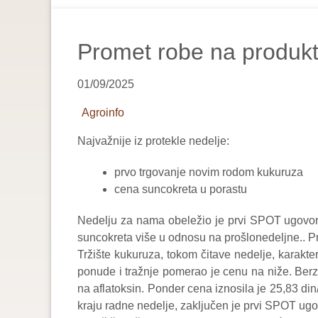
are
here:
Promet robe na produkt
01/09/2025
Agroinfo
Najvažnije iz protekle nedelje:
prvo trgovanje novim rodom kukuruza
cena suncokreta u porastu
Nedelju za nama obeležio je prvi SPOT ugovor 
suncokreta više u odnosu na prošlonedeljne.. P
Tržište kukuruza, tokom čitave nedelje, karakt
ponude i tražnje pomerao je cenu na niže. Ber
na aflatoksin. Ponder cena iznosila je 25,83 
kraju radne nedelje, zaključen je prvi SPOT ug