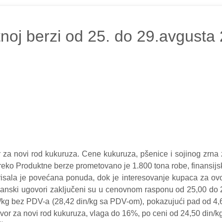
noj berzi od 25. do 29.avgusta
za novi rod kukuruza. Cene kukuruza, pšenice i sojinog zrna 
reko Produktne berze prometovano je 1.800 tona robe, finansijs
erisala je povećana ponuda, dok je interesovanje kupaca za o
zanski ugovori zaključeni su u cenovnom rasponu od 25,00 do 2
din/kg bez PDV-a (28,42 din/kg sa PDV-om), pokazujući pad od
ovor za novi rod kukuruza, vlaga do 16%, po ceni od 24,50 din/