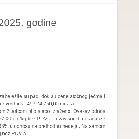
 2025. godine
zabeležile su pad, dok su cene stočnog ječma i
ke vrednosti 49.974.750,00 dinara.
vom žitaricom bilo slabo izraženo. Ovakav odnos
7,00 din/kg bez PDV-a, u zavisnosti od analize
 4,63% u odnosu na prethodnu nedelju. Na samom
kg bez PDV-a.