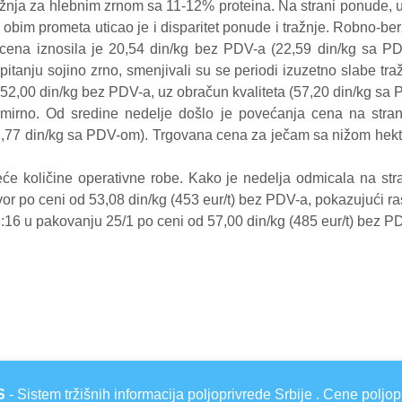
ražnja za hlebnim zrnom sa 11-12% proteina. Na strani ponude,
n obim prometa uticao je i disparitet ponude i tražnje. Robno-b
cena iznosila je 20,54 din/kg bez PDV-a (22,59 din/kg sa 
itanju sojino zrno, smenjivali su se periodi izuzetno slabe tr
 52,00 din/kg bez PDV-a, uz obračun kvaliteta (57,20 din/kg sa
 mirno. Od sredine nedelje došlo je povećanja cena na stra
77 din/kg sa PDV-om). Trgovana cena za ječam sa nižom hekto
će količine operativne robe. Kako je nedelja odmicala na stra
r po ceni od 53,08 din/kg (453 eur/t) bez PDV-a, pokazujući r
16 u pakovanju 25/1 po ceni od 57,00 din/kg (485 eur/t) bez P
S
- Sistem tržišnih informacija poljoprivrede Srbije . Cene poljop