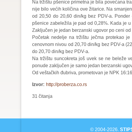
Na tržištu pšenice primetna je bila povećana t
nije bilo većih količina ove žitarice. Na smanje
od 20,50 do 20,60 din/kg bez PDV-a. Ponder 
pšenice zabeležila je pad od 0,28%. Kada je u p
Zaključen je jedan berzanski ugovor po ceni od
Početak nedelje na tržištu ječma protekao je
cenovnom nivou od 20,70 din/kg bez PDV-a (22,
do 20,70 din/kg bez PDV-a.
Na tržištu suncokreta još uvek se ne beleže ve
ponude zaključen je samo jedan berzanski ugovo
Od veštačkih đubriva, prometovan je NPK 16:16:
Izvor
http://proberza.co.rs
31 čitanja
© 2004-2026.
STIP