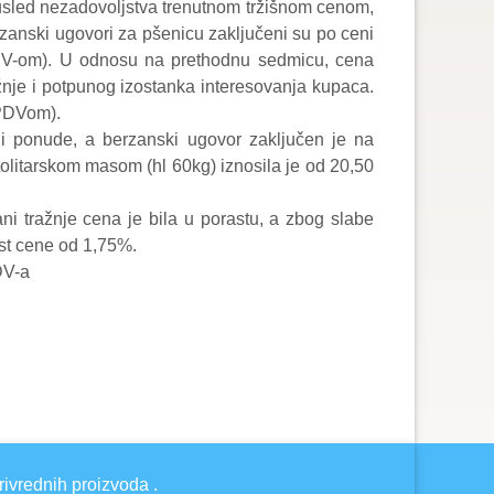
 usled nezadovoljstva trenutnom tržišnom cenom,
erzanski ugovori za pšenicu zaključeni su po ceni
PDV-om). U odnosu na prethodnu sedmicu, cena
ažnje i potpunog izostanka interesovanja kupaca.
 PDVom).
ni ponude, a berzanski ugovor zaključen je na
litarskom masom (hl 60kg) iznosila je od 20,50
ni tražnje cena je bila u porastu, a zbog slabe
ast cene od 1,75%.
DV-a
rivrednih proizvoda .