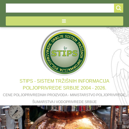
Search
Search
form
STIPS - SISTEM TRŽIŠNIH INFORMACIJA
POLJOPRIVREDE SRBIJE 2004 - 2026.
CENE POLJOPRIVREDNIH PROIZVODA - MINISTARSTVO POLJOPRIVREDE,
ŠUMARSTVA I VODOPRIVREDE SRBIJE