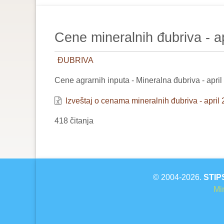
are
here:
Cene mineralnih đubriva - ap
ĐUBRIVA
Cene agrarnih inputa - Mineralna đubriva - april
Izveštaj o cenama mineralnih đubriva - april 
418 čitanja
© 2004-2026.
STIP
Min