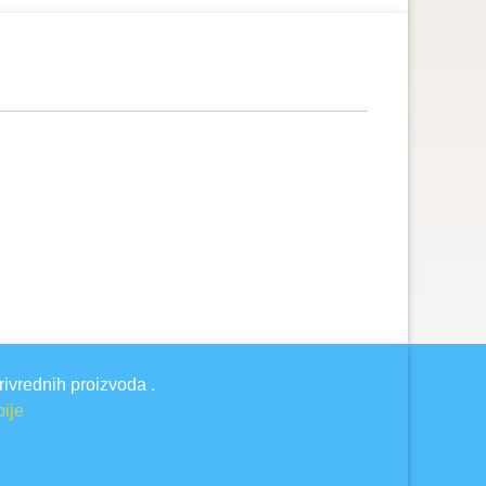
rivrednih proizvoda .
bije