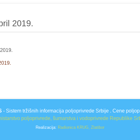
ril 2019.
 2019.
2019.
S
- Sistem tržišnih informacija poljoprivrede Srbije . Cene poljop
istarstvo poljoprivrede, šumarstva i vodoprivrede Republike Sr
Realizacija:
Radionica KRUG, Zlatibor