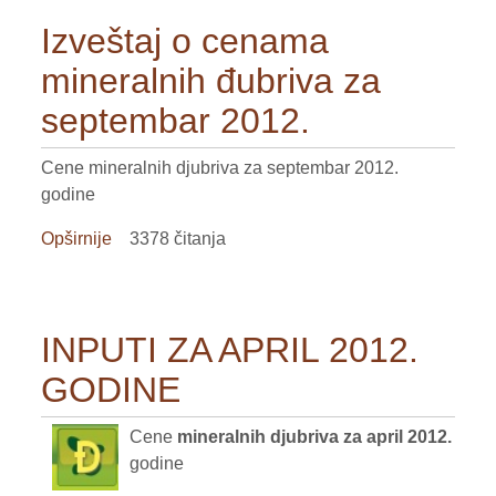
Izveštaj o cenama
VOĆE
mineralnih đubriva za
ŽITARICE
septembar 2012.
ŽIVA STOKA
Cene mineralnih djubriva za septembar 2012.
BILTENI
godine
REPORTERI
Opširnije
o
3378 čitanja
Izveštaj
o
cenama
INPUTI ZA APRIL 2012.
mineralnih
đubriva
GODINE
za
septembar
Cene
mineralnih djubriva za april 2012.
2012.
godine