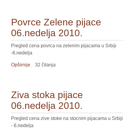
Zelene
pijace
Povrce Zelene pijace
06.nedelja
2010.
06.nedelja 2010.
Pregled cena povrca na zelenim pijacama u Srbiji
-6.nedelja
Opširnije
o
32 čitanja
Povrce
Zelene
pijace
Ziva stoka pijace
06.nedelja
2010.
06.nedelja 2010.
Pregled cena zive stoke na stocnim pijacama u Srbiji
- 6.nedelja