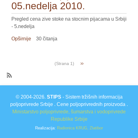
2010.
05.nedelja 2010.
Pregled cena zive stoke na stocnim pijacama u Srbiji
- 5.nedelja
Opširnije
o
30 čitanja
Ziva
stoka
pijace
Pagination
Next
››
(Strana 1)
05.nedelja
page
2010.
SubscribeSubscribe
to
© 2004-2026.
STIPS
- Sistem tržišnih informacija
NACIONALNI
poljoprivrede Srbije . Cene poljoprivrednih proizvoda .
IZVESTAJI
Ministarstvo poljoprivrede, šumarstva i vodoprivrede
2010
Republike Srbije
Realizacija:
Radionica KRUG, Zlatibor