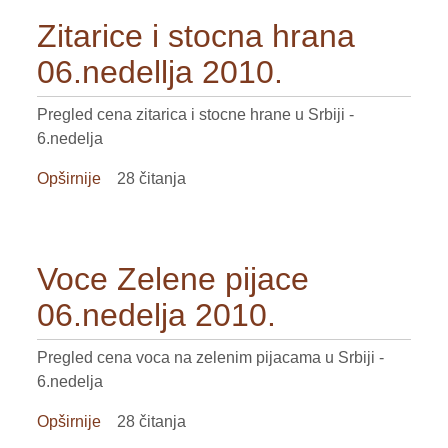
Zitarice i stocna hrana
VOĆE
06.nedellja 2010.
ŽITARICE
ŽIVA STOKA
Pregled cena zitarica i stocne hrane u Srbiji -
6.nedelja
BILTENI
Opširnije
o
28 čitanja
REPORTERI
Zitarice
i
stocna
Voce Zelene pijace
hrana
06.nedellja
06.nedelja 2010.
2010.
Pregled cena voca na zelenim pijacama u Srbiji -
6.nedelja
Opširnije
o
28 čitanja
Voce