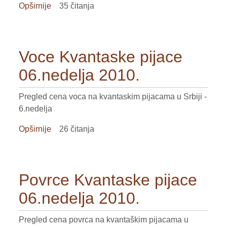
Opširnije
o
35 čitanja
Ziva
stoka
pijace
Voce Kvantaske pijace
06.nedelja
2010.
06.nedelja 2010.
Pregled cena voca na kvantaskim pijacama u Srbiji -
6.nedelja
Opširnije
o
26 čitanja
Voce
Kvantaske
pijace
Povrce Kvantaske pijace
06.nedelja
2010.
06.nedelja 2010.
Pregled cena povrca na kvantaškim pijacama u