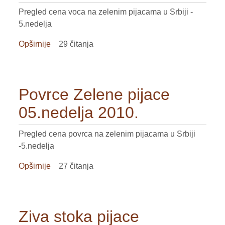
Pregled cena voca na zelenim pijacama u Srbiji -
5.nedelja
Opširnije
o
29 čitanja
Voce
Zelene
pijace
Povrce Zelene pijace
05.nedelja
2010.
05.nedelja 2010.
Pregled cena povrca na zelenim pijacama u Srbiji
-5.nedelja
Opširnije
o
27 čitanja
Povrce
Zelene
pijace
Ziva stoka pijace
05.nedelja