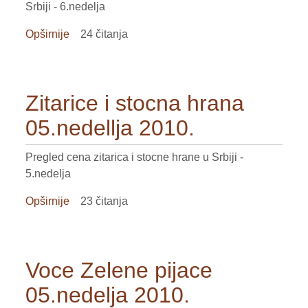
Srbiji - 6.nedelja
Opširnije
o
24 čitanja
Povrce
Kvantaske
pijace
Zitarice i stocna hrana
06.nedelja
2010.
05.nedellja 2010.
Pregled cena zitarica i stocne hrane u Srbiji -
5.nedelja
Opširnije
o
23 čitanja
Zitarice
i
stocna
Voce Zelene pijace
hrana
05.nedellja
05.nedelja 2010.
2010.