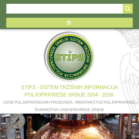
Search
Search
form
STIPS - SISTEM TRŽIŠNIH INFORMACIJA
POLJOPRIVREDE SRBIJE 2004 - 2026.
CENE POLJOPRIVREDNIH PROIZVODA - MINISTARSTVO POLJOPRIVREDE,
ŠUMARSTVA I VODOPRIVREDE SRBIJE