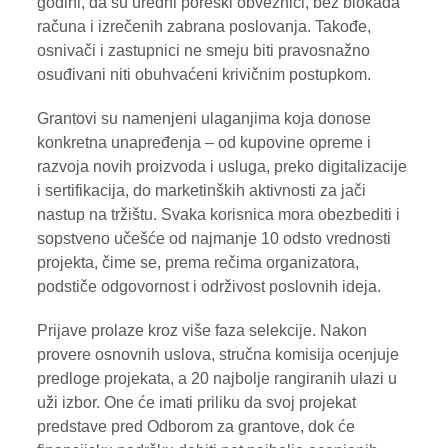
godini, da su uredni poreski obveznici, bez blokada
računa i izrečenih zabrana poslovanja. Takođe,
osnivači i zastupnici ne smeju biti pravosnažno
osuđivani niti obuhvaćeni krivičnim postupkom.
Grantovi su namenjeni ulaganjima koja donose
konkretna unapređenja – od kupovine opreme i
razvoja novih proizvoda i usluga, preko digitalizacije
i sertifikacija, do marketinških aktivnosti za jači
nastup na tržištu. Svaka korisnica mora obezbediti i
sopstveno učešće od najmanje 10 odsto vrednosti
projekta, čime se, prema rečima organizatora,
podstiče odgovornost i održivost poslovnih ideja.
Prijave prolaze kroz više faza selekcije. Nakon
provere osnovnih uslova, stručna komisija ocenjuje
predloge projekata, a 20 najbolje rangiranih ulazi u
uži izbor. One će imati priliku da svoj projekat
predstave pred Odborom za grantove, dok će