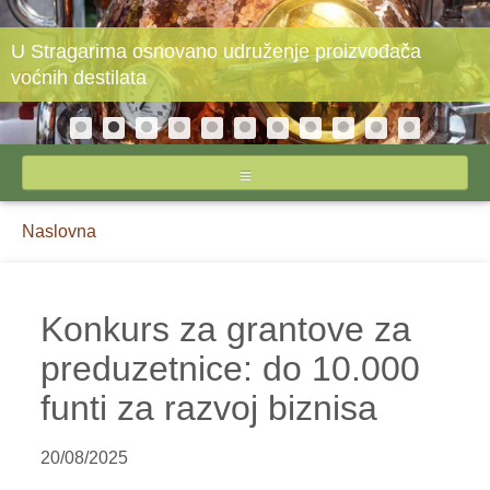
U Stragarima osnovano udruženje proizvođača
voćnih destilata
NASLOVNA
Breadcrumbs
You
Naslovna
O STIPSU
are
here:
IZVEŠTAJI CENA
Konkurs za grantove za
preduzetnice: do 10.000
INPUTI
funti za razvoj biznisa
JAJA I ŽIVINSKO MESO
MLEKO I MLEČNI PROIZVODI
20/08/2025
POVRĆE