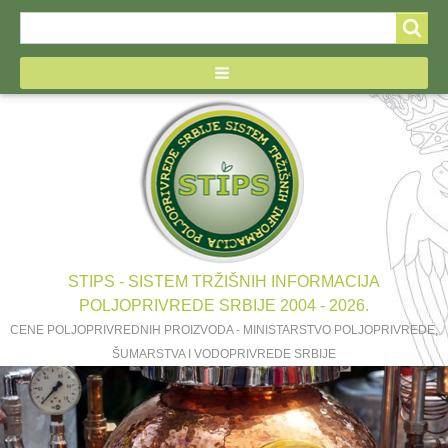
Search
Search
form
STIPS - SISTEM TRŽIŠNIH INFORMACIJA
POLJOPRIVREDE SRBIJE 2004 - 2026.
CENE POLJOPRIVREDNIH PROIZVODA - MINISTARSTVO POLJOPRIVREDE,
ŠUMARSTVA I VODOPRIVREDE SRBIJE