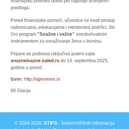
finansijsku podršku dobiti pet najbolje ocenjenih
predloga.
Pored finansijske pomoći, učesnice će imati pristup
radionicama, edukacijama i mentorskoj podršci, što
čini program
”Snažne i važne“
sveobuhvatnim
instrumentom za osnaživanje žena u biznisu.
Prijave se podnose isključivo putem sajta
snazneivazne.naled.rs
do 14. septembra 2025.
godine u ponoć.
Izvor
http://agronews.rs
66 čitanja
© 2004-2026.
STIPS
- Sistem tržišnih informacija