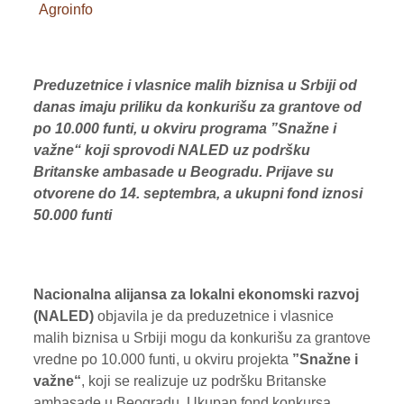
Agroinfo
VOĆE
ŽITARICE
Preduzetnice i vlasnice malih biznisa u Srbiji od
ŽIVA STOKA
danas imaju priliku da konkurišu za grantove od
po 10.000 funti, u okviru programa ”Snažne i
BILTENI
važne“ koji sprovodi NALED uz podršku
Britanske ambasade u Beogradu. Prijave su
REPORTERI
otvorene do 14. septembra, a ukupni fond iznosi
50.000 funti
Nacionalna alijansa za lokalni ekonomski razvoj
(NALED)
objavila je da preduzetnice i vlasnice
malih biznisa u Srbiji mogu da konkurišu za grantove
vredne po 10.000 funti, u okviru projekta
”Snažne i
važne“
, koji se realizuje uz podršku Britanske
ambasade u Beogradu. Ukupan fond konkursa