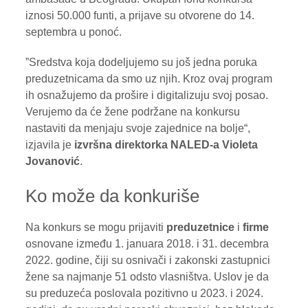
iznosi 50.000 funti, a prijave su otvorene do 14.
septembra u ponoć.
”Sredstva koja dodeljujemo su još jedna poruka
preduzetnicama da smo uz njih. Kroz ovaj program
ih osnažujemo da prošire i digitalizuju svoj posao.
Verujemo da će žene podržane na konkursu
nastaviti da menjaju svoje zajednice na bolje“,
izjavila je
izvršna direktorka NALED-a Violeta
Jovanović
.
Ko može da konkuriše
Na konkurs se mogu prijaviti
preduzetnice
i
firme
osnovane između 1. januara 2018. i 31. decembra
2022. godine, čiji su osnivači i zakonski zastupnici
žene sa najmanje 51 odsto vlasništva. Uslov je da
su preduzeća poslovala pozitivno u 2023. i 2024.