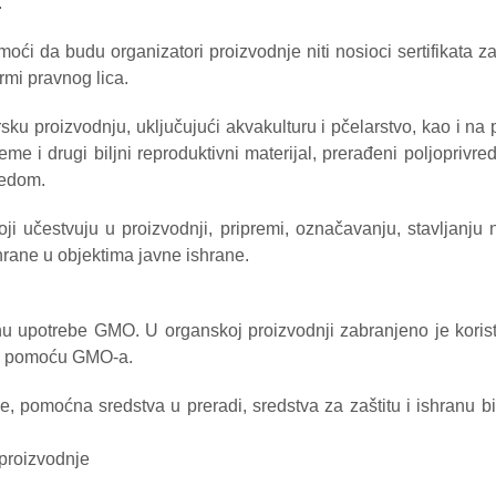
.
moći da budu organizatori proizvodnje niti nosioci sertifikata 
rmi pravnog lica.
sku proizvodnju, uključujući akvakulturu i pčelarstvo, kao i na 
eme i drugi biljni reproduktivni materijal, prerađeni poljoprivr
redom.
učestvuju u proizvodnji, pripremi, označavanju, stavljanju na
rane u objektima javne ishrane.
u upotrebe GMO. U organskoj proizvodnji zabranjeno je korist
ne pomoću GMO-a.
, pomoćna sredstva u preradi, sredstva za zaštitu i ishranu bilj
e proizvodnje