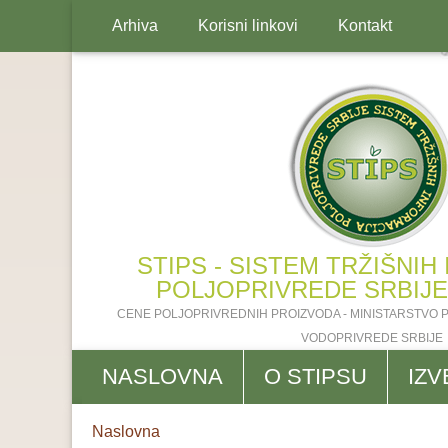
Arhiva
Korisni linkovi
Kontakt
STIPS - SISTEM TRŽIŠNIH
Suša ugrožava i voćnjake: Manje prve 
POLJOPRIVREDE SRBIJE 2
naredne godine
CENE POLJOPRIVREDNIH PROIZVODA - MINISTARSTVO 
VODOPRIVREDE SRBIJE
NASLOVNA
O STIPSU
IZV
Breadcrumbs
You
Naslovna