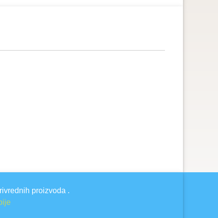
rivrednih proizvoda .
bije