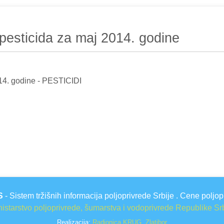
pesticida za maj 2014. godine
14. godine - PESTICIDI
S
- Sistem tržišnih informacija poljoprivrede Srbije . Cene poljop
istarstvo poljoprivrede, šumarstva i vodoprivrede Republike Sr
Realizacija:
Radionica KRUG, Zlatibor