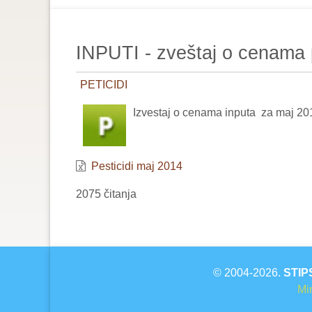
are
here:
INPUTI - zveštaj o cenama 
PETICIDI
Izvestaj o cenama inputa za maj 20
Pesticidi maj 2014
2075 čitanja
© 2004-2026.
STIP
Min