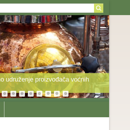
arch
arch
rm
o udruženje proizvođača voćnih
Toplot
odole