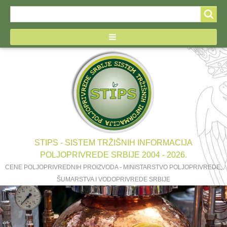
Search
Search
form
STIPS - SISTEM TRŽIŠNIH INFORMACIJA
POLJOPRIVREDE SRBIJE 2004 - 2026.
CENE POLJOPRIVREDNIH PROIZVODA - MINISTARSTVO POLJOPRIVREDE,
ŠUMARSTVA I VODOPRIVREDE SRBIJE