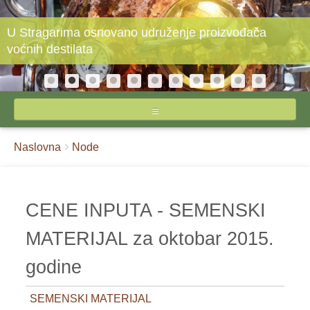
U Stragarima osnovano udruženje proizvođača
voćnih destilata
NASLOVNA
Breadcrumbs
You
Naslovna
Node
O STIPSU
are
here:
IZVEŠTAJI CENA
CENE INPUTA - SEMENSKI
INPUTI
MATERIJAL za oktobar 2015.
JAJA I ŽIVINSKO MESO
godine
MLEKO I MLEČNI PROIZVODI
SEMENSKI MATERIJAL
POVRĆE