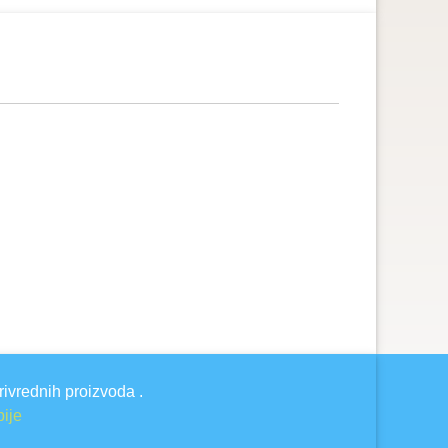
rivrednih proizvoda .
bije