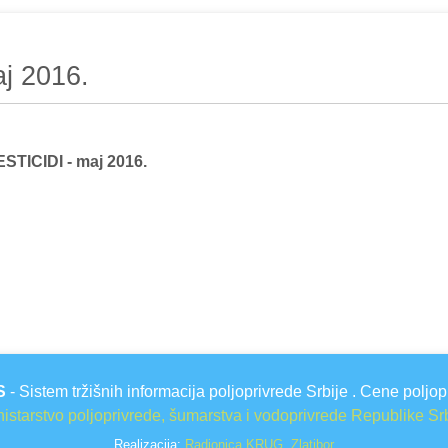
aj 2016.
STICIDI - maj 2016.
S
- Sistem tržišnih informacija poljoprivrede Srbije . Cene poljop
istarstvo poljoprivrede, šumarstva i vodoprivrede Republike Sr
Realizacija:
Radionica KRUG, Zlatibor