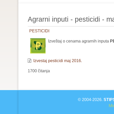
are
here:
Agrarni inputi - pesticidi - m
PESTICIDI
Izveštaj o cenama agrarnih inputa
PE
Izvestaj pesticidi maj 2016.
1700 čitanja
© 2004-2026.
STIP
Min