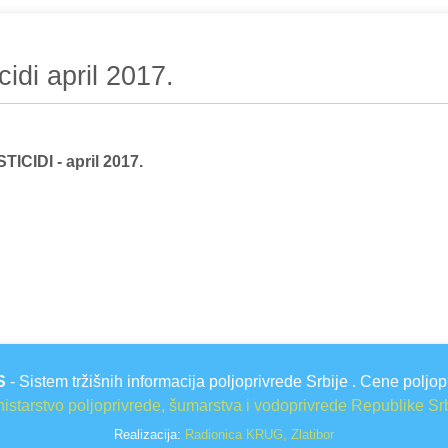
idi april 2017.
TICIDI - april 2017.
S
- Sistem tržišnih informacija poljoprivrede Srbije . Cene poljop
istarstvo poljoprivrede, šumarstva i vodoprivrede Republike Sr
Realizacija:
Radionica KRUG, Zlatibor