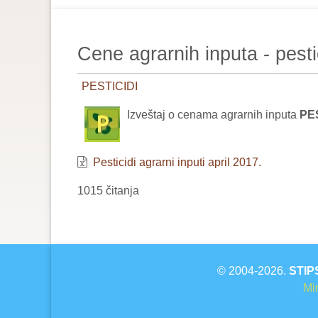
are
here:
Cene agrarnih inputa - pestic
PESTICIDI
Izveštaj o cenama agrarnih inputa
PES
Pesticidi agrarni inputi april 2017.
1015 čitanja
© 2004-2026.
STIP
Min