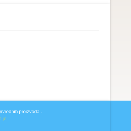
rivrednih proizvoda .
bije