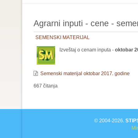
are
here:
Agrarni inputi - cene - seme
SEMENSKI MATERIJAL
Izveštaj o cenam inputa -
oktobar 
Semenski materijal oktobar 2017. godine
667 čitanja
© 2004-2026.
STIP
Min