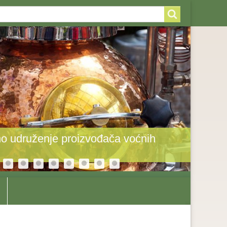
arch
arch
rm
o udruženje proizvođača voćnih
Toplot
odole