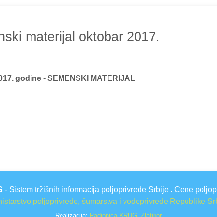
nski materijal oktobar 2017.
2017. godine - SEMENSKI MATERIJAL
S
- Sistem tržišnih informacija poljoprivrede Srbije . Cene poljop
istarstvo poljoprivrede, šumarstva i vodoprivrede Republike Sr
Realizacija:
Radionica KRUG, Zlatibor