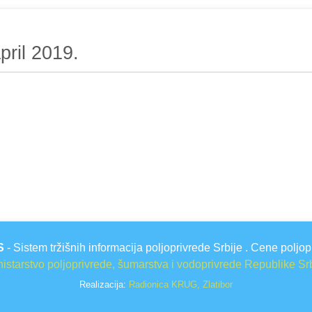
pril 2019.
S
- Sistem tržišnih informacija poljoprivrede Srbije . Cene poljop
istarstvo poljoprivrede, šumarstva i vodoprivrede Republike Sr
Realizacija:
Radionica KRUG, Zlatibor