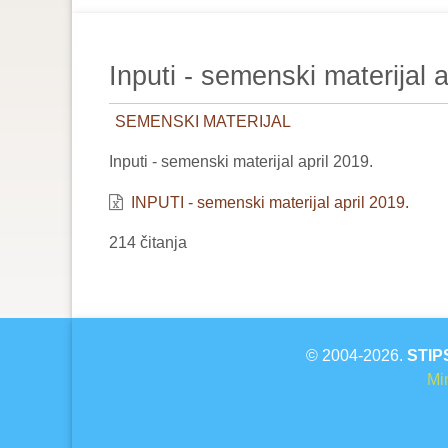
are
here:
Inputi - semenski materijal a
SEMENSKI MATERIJAL
Inputi - semenski materijal april 2019.
INPUTI - semenski materijal april 2019.
214 čitanja
© 2004-2026.
STIP
Min