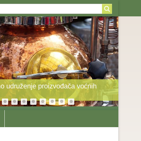
arch
arch
rm
o udruženje proizvođača voćnih
Toplot
odole