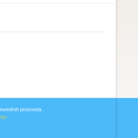
rivrednih proizvoda .
bije