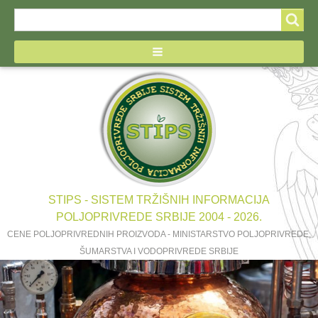
Search
Search
form
STIPS - SISTEM TRŽIŠNIH INFORMACIJA
POLJOPRIVREDE SRBIJE 2004 - 2026.
CENE POLJOPRIVREDNIH PROIZVODA - MINISTARSTVO POLJOPRIVREDE,
ŠUMARSTVA I VODOPRIVREDE SRBIJE