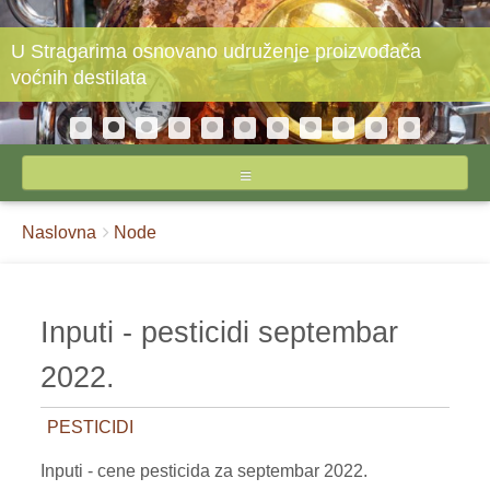
U Stragarima osnovano udruženje proizvođača
voćnih destilata
NASLOVNA
Breadcrumbs
You
Naslovna
Node
O STIPSU
are
here:
IZVEŠTAJI CENA
Inputi - pesticidi septembar
INPUTI
2022.
JAJA I ŽIVINSKO MESO
PESTICIDI
MLEKO I MLEČNI PROIZVODI
Inputi - cene pesticida za septembar 2022.
POVRĆE