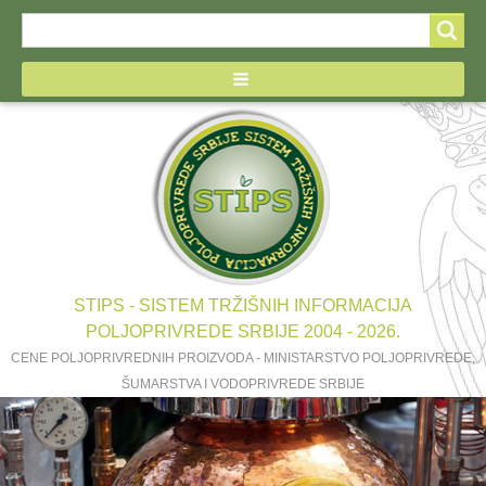
Search
Search
form
STIPS - SISTEM TRŽIŠNIH INFORMACIJA
POLJOPRIVREDE SRBIJE 2004 - 2026.
CENE POLJOPRIVREDNIH PROIZVODA - MINISTARSTVO POLJOPRIVREDE,
ŠUMARSTVA I VODOPRIVREDE SRBIJE