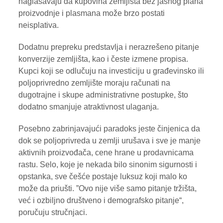
naglašavaju da kupovina zemljišta bez jasnog plana
proizvodnje i plasmana može brzo postati
neisplativa.
Dodatnu prepreku predstavlja i nerazrešeno pitanje
konverzije zemljišta, kao i česte izmene propisa.
Kupci koji se odlučuju na investiciju u građevinsko ili
poljoprivredno zemljište moraju računati na
dugotrajne i skupe administrativne postupke, što
dodatno smanjuje atraktivnost ulaganja.
Posebno zabrinjavajući paradoks jeste činjenica da
dok se poljoprivreda u zemlji urušava i sve je manje
aktivnih proizvođača, cene hrane u prodavnicama
rastu. Selo, koje je nekada bilo sinonim sigurnosti i
opstanka, sve češće postaje luksuz koji malo ko
može da priušti. ”Ovo nije više samo pitanje tržišta,
već i ozbiljno društveno i demografsko pitanje“,
poručuju stručnjaci.