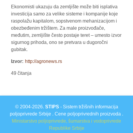
Ekonomisti ukazuju da zemljište može biti isplativa
investicija samo za velike sisteme i kompanije koje
raspolažu kapitalom, sopstvenom mehanizacijom i
obezbeđenim tržištem. Za male proizvođače,
međutim, zemljište često postaje teret – umesto izvor
sigurnog prihoda, ono se pretvara u dugoročni
gubitak.
Izvor
http://agronews.rs
49 čitanja
© 2004-2026.
STIPS
- Sistem tržišnih informacija
poljoprivrede Srbije . Cene poljoprivrednih proizvoda .
Ministarstvo poljoprivrede, šumarstva i vodoprivrede
Republike Srbije