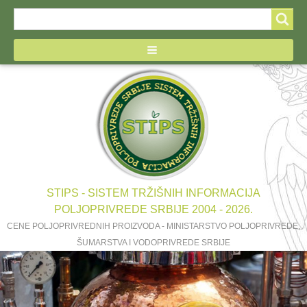
Search
Search
form
STIPS - SISTEM TRŽIŠNIH INFORMACIJA
POLJOPRIVREDE SRBIJE 2004 - 2026.
CENE POLJOPRIVREDNIH PROIZVODA - MINISTARSTVO POLJOPRIVREDE,
ŠUMARSTVA I VODOPRIVREDE SRBIJE