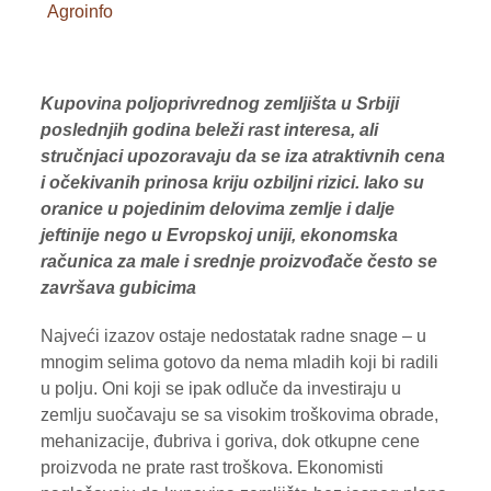
Agroinfo
VOĆE
ŽITARICE
Kupovina poljoprivrednog zemljišta u Srbiji
ŽIVA STOKA
poslednjih godina beleži rast interesa, ali
stručnjaci upozoravaju da se iza atraktivnih cena
BILTENI
i očekivanih prinosa kriju ozbiljni rizici. Iako su
oranice u pojedinim delovima zemlje i dalje
REPORTERI
jeftinije nego u Evropskoj uniji, ekonomska
računica za male i srednje proizvođače često se
završava gubicima
Najveći izazov ostaje nedostatak radne snage – u
mnogim selima gotovo da nema mladih koji bi radili
u polju. Oni koji se ipak odluče da investiraju u
zemlju suočavaju se sa visokim troškovima obrade,
mehanizacije, đubriva i goriva, dok otkupne cene
proizvoda ne prate rast troškova. Ekonomisti